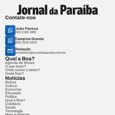
Contate-nos
João Pessoa
(83) 2106.1892
Campina Grande
(83) 3315-3204
Redação
jornalismo@jornaldaparaiba.com.br
Qual a Boa?
Agenda de Shows
O que fazer?
Onde comer e beber?
Onde ficar?
Notícias
Bichos
Cultura
Economia
Educação
Política
Qual a Boa?
Cotidiano
Saúde
Tecnologia
Meio Ambiente