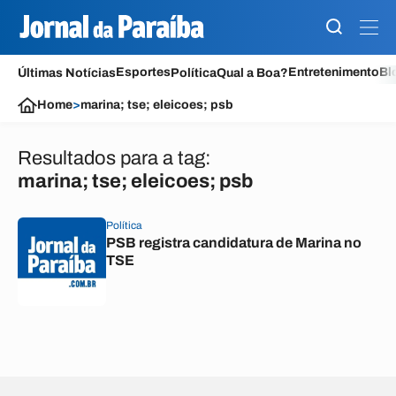
Esportes
Entretenimento
Bl
Últimas Notícias
Política
Qual a Boa?
Home
>
marina; tse; eleicoes; psb
Resultados para a tag:
marina; tse; eleicoes; psb
Política
PSB registra candidatura de Marina no
TSE