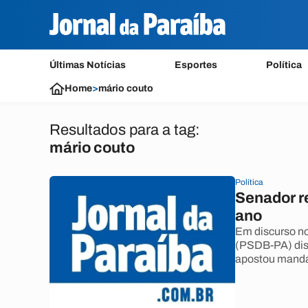
Últimas Notícias
Esportes
Política
Home
>
mário couto
Resultados para a tag:
mário couto
Política
Senador re
ano
Em discurso n
(PSDB-PA) diss
apostou manda