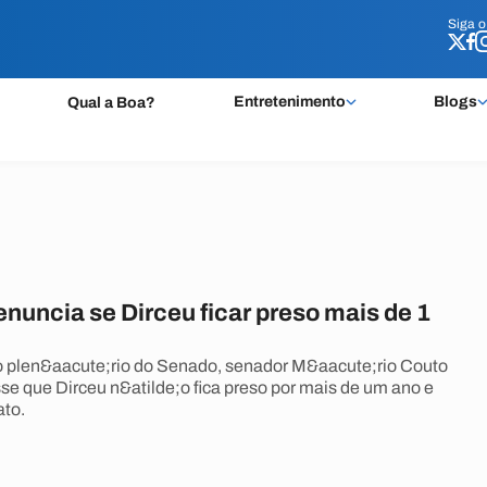
Siga 
Siga 
Entretenimento
Blogs
Qual a Boa?
nuncia se Dirceu ficar preso mais de 1
o plen&aacute;rio do Senado, senador M&aacute;rio Couto
e que Dirceu n&atilde;o fica preso por mais de um ano e
to.