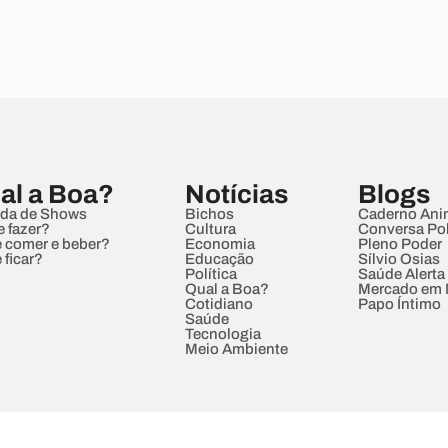
al a Boa?
Notícias
Blogs
da de Shows
Bichos
Caderno Ani
e fazer?
Cultura
Conversa Pol
 comer e beber?
Economia
Pleno Poder
 ficar?
Educação
Sílvio Osias
Política
Saúde Alerta
Qual a Boa?
Mercado em
Cotidiano
Papo Íntimo
Saúde
Tecnologia
Meio Ambiente