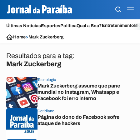
Entretenimento
Bl
Últimas Notícias
Esportes
Política
Qual a Boa?
Home
>
Mark Zuckerberg
Resultados para a tag:
Mark Zuckerberg
Tecnologia
Mark Zuckerberg assume que pane
mundial no Instagram, Whatsapp e
Facebook foi erro interno
Cotidiano
Página do dono do Facebook sofre
ataque de hackers