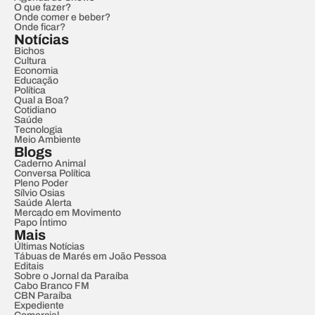
O que fazer?
Onde comer e beber?
Onde ficar?
Notícias
Bichos
Cultura
Economia
Educação
Política
Qual a Boa?
Cotidiano
Saúde
Tecnologia
Meio Ambiente
Blogs
Caderno Animal
Conversa Política
Pleno Poder
Sílvio Osias
Saúde Alerta
Mercado em Movimento
Papo Íntimo
Mais
Últimas Notícias
Tábuas de Marés em João Pessoa
Editais
Sobre o Jornal da Paraíba
Cabo Branco FM
CBN Paraíba
Expediente