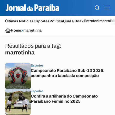
Entretenimento
Bl
Últimas Notícias
Esportes
Política
Qual a Boa?
Home
>
marretinha
Resultados para a tag:
marretinha
Esportes
Campeonato Paraibano Sub-13 2025:
acompanhe a tabela da competição
Esportes
Confira a artilharia do Campeonato
Paraibano Feminino 2025