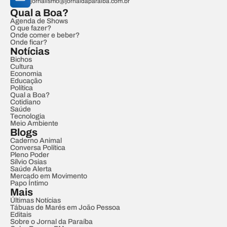
jornalismo@jornaldaparaiba.com.br
Qual a Boa?
Agenda de Shows
O que fazer?
Onde comer e beber?
Onde ficar?
Notícias
Bichos
Cultura
Economia
Educação
Política
Qual a Boa?
Cotidiano
Saúde
Tecnologia
Meio Ambiente
Blogs
Caderno Animal
Conversa Política
Pleno Poder
Sílvio Osias
Saúde Alerta
Mercado em Movimento
Papo Íntimo
Mais
Últimas Notícias
Tábuas de Marés em João Pessoa
Editais
Sobre o Jornal da Paraíba