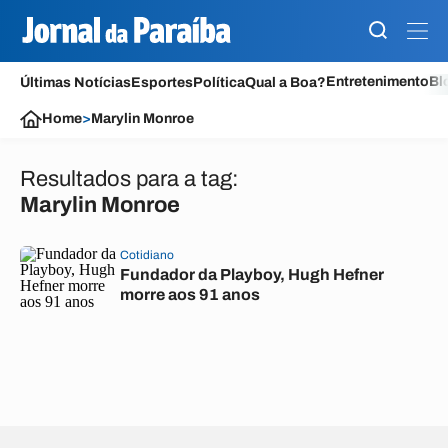
Entretenimento
Bl
Últimas Notícias
Esportes
Política
Qual a Boa?
Home
>
Marylin Monroe
Resultados para a tag:
Marylin Monroe
Cotidiano
Fundador da Playboy, Hugh Hefner
morre aos 91 anos