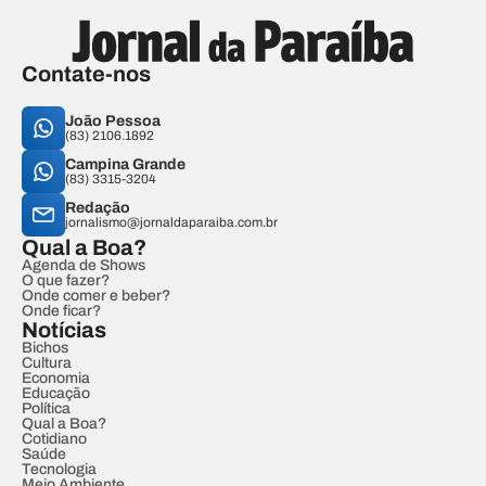
Contate-nos
João Pessoa
(83) 2106.1892
Campina Grande
(83) 3315-3204
Redação
jornalismo@jornaldaparaiba.com.br
Qual a Boa?
Agenda de Shows
O que fazer?
Onde comer e beber?
Onde ficar?
Notícias
Bichos
Cultura
Economia
Educação
Política
Qual a Boa?
Cotidiano
Saúde
Tecnologia
Meio Ambiente