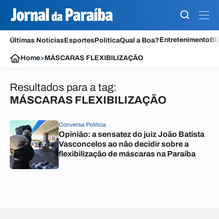
Entretenimento
Bl
Últimas Notícias
Esportes
Política
Qual a Boa?
Home
>
MÁSCARAS FLEXIBILIZAÇÃO
Resultados para a tag:
MÁSCARAS FLEXIBILIZAÇÃO
Conversa Política
Opinião: a sensatez do juiz João Batista
Vasconcelos ao não decidir sobre a
flexibilização de máscaras na Paraíba