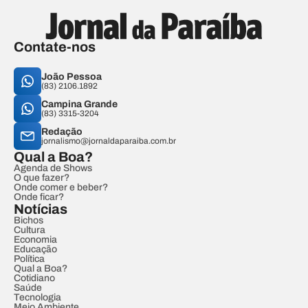
Contate-nos
João Pessoa
(83) 2106.1892
Campina Grande
(83) 3315-3204
Redação
jornalismo@jornaldaparaiba.com.br
Qual a Boa?
Agenda de Shows
O que fazer?
Onde comer e beber?
Onde ficar?
Notícias
Bichos
Cultura
Economia
Educação
Política
Qual a Boa?
Cotidiano
Saúde
Tecnologia
Meio Ambiente