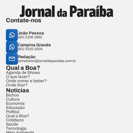
Contate-nos
João Pessoa
(83) 2106.1892
Campina Grande
(83) 3315-3204
Redação
jornalismo@jornaldaparaiba.com.br
Qual a Boa?
Agenda de Shows
O que fazer?
Onde comer e beber?
Onde ficar?
Notícias
Bichos
Cultura
Economia
Educação
Política
Qual a Boa?
Cotidiano
Saúde
Tecnologia
Meio Ambiente