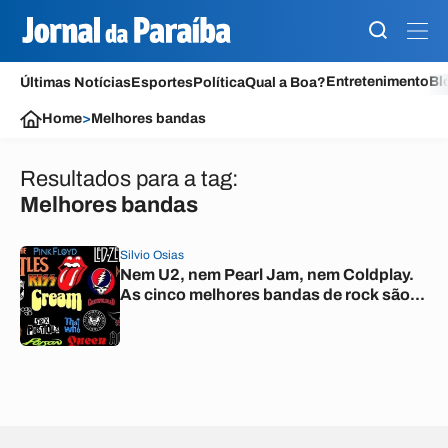
Entretenimento
Bl
Últimas Notícias
Esportes
Política
Qual a Boa?
Home
>
Melhores bandas
Resultados para a tag:
Melhores bandas
Silvio Osias
Nem U2, nem Pearl Jam, nem Coldplay.
As cinco melhores bandas de rock são...