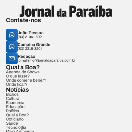
Contate-nos
João Pessoa
(83) 2106.1892
Campina Grande
(83) 3315-3204
Redação
jornalismo@jornaldaparaiba.com.br
Qual a Boa?
Agenda de Shows
O que fazer?
Onde comer e beber?
Onde ficar?
Notícias
Bichos
Cultura
Economia
Educação
Política
Qual a Boa?
Cotidiano
Saúde
Tecnologia
Meio Ambiente