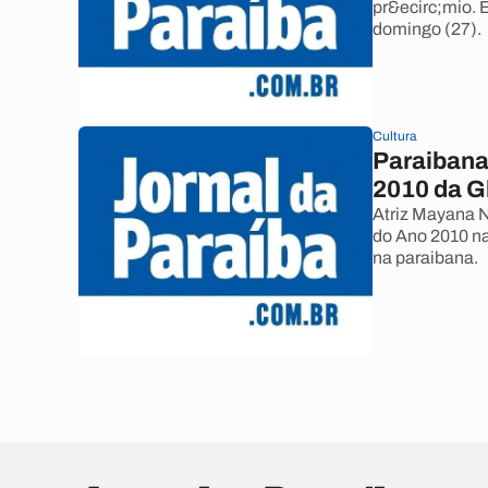
pr&ecirc;mio. 
domingo (27).
Cultura
Paraibana
2010 da G
Atriz Mayana N
do Ano 2010 na 
na paraibana.