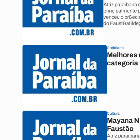
Atriz paraibana 
principalmente p
venceu o pr&eci
do Faust&atilde;
Cotidiano
Melhores 
categoria
Cultura
Mayana Nei
Faustão
Atriz paraiban