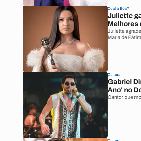
Qual a Boa?
Juliette g
Melhores 
Juliette agra
Maria de Fátim
Cultura
Gabriel Di
Ano' no D
Cantor, que mo
Cultura