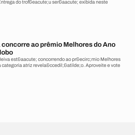
Entrega do trof&eacute;u ser&aacute; exibida neste
 concorre ao prêmio Melhores do Ano
lobo
eiva est&aacute; concorrendo ao pr&ecirc;mio Melhores
categoria atriz revela&ccedil;&atilde;o. Aproveite e vote