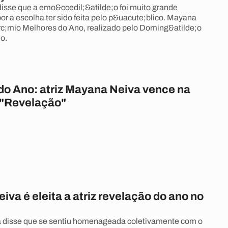
disse que a emo&ccedil;&atilde;o foi muito grande
or a escolha ter sido feita pelo p&uacute;blico. Mayana
rc;mio Melhores do Ano, realizado pelo Doming&atilde;o
o.
do Ano: atriz Mayana Neiva vence na
 "Revelação"
va é eleita a atriz revelação do ano no
a disse que se sentiu homenageada coletivamente com o