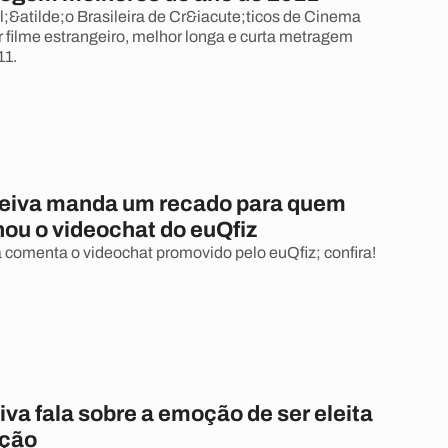
;&atilde;o Brasileira de Cr&iacute;ticos de Cinema
 filme estrangeiro, melhor longa e curta metragem
11.
eiva manda um recado para quem
u o videochat do euQfiz
a comenta o videochat promovido pelo euQfiz; confira!
a fala sobre a emoção de ser eleita
ação