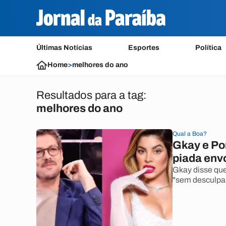
Últimas Notícias
Esportes
Política
Home
>
melhores do ano
Resultados para a tag:
melhores do ano
Qual a Boa?
Gkay e Po
piada env
Gkay disse que
"sem desculpa