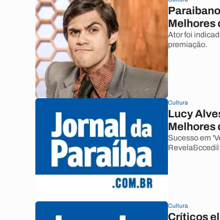
Paraibano
Melhores 
Ator foi indica
premiação.
Cultura
Lucy Alves
Melhores 
Sucesso em 'Ve
Revela&ccedil;
Cultura
Críticos 