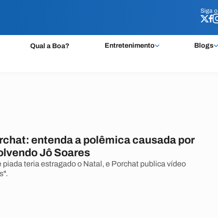
Siga 
Siga 
Entretenimento
Blogs
Qual a Boa?
rchat: entenda a polêmica causada por
olvendo Jô Soares
 piada teria estragado o Natal, e Porchat publica vídeo
s".