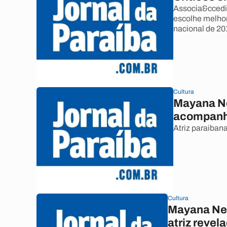
Associa&ccedil
escolhe melhor
nacional de 20
Cultura
Mayana N
acompanho
Atriz paraiban
Cultura
Mayana Neiv
atriz revel