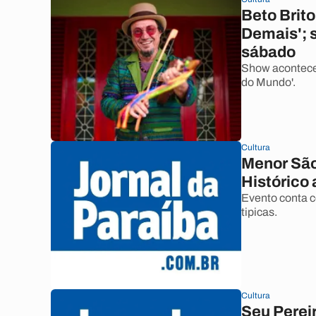
Beto Brito
Demais'; 
sábado
Show acontece
do Mundo'.
Cultura
Menor São
Histórico 
Evento conta 
tipicas.
Cultura
Seu Pereir