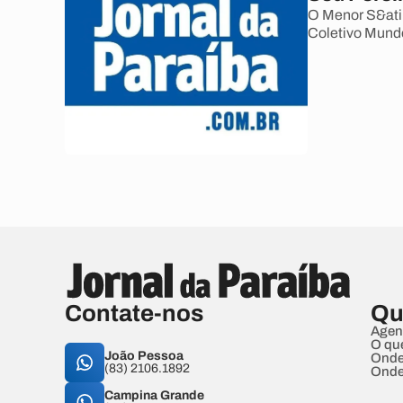
O Menor S&atil
Coletivo Mundo
Contate-nos
Qu
Agen
O qu
João Pessoa
Onde
(83) 2106.1892
Onde
Campina Grande