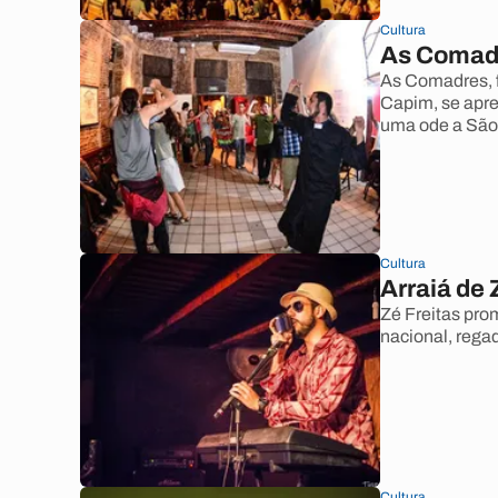
Cultura
As Comadr
As Comadres, f
Capim, se apre
uma ode a São
Cultura
Arraiá de 
Zé Freitas pr
nacional, rega
Cultura