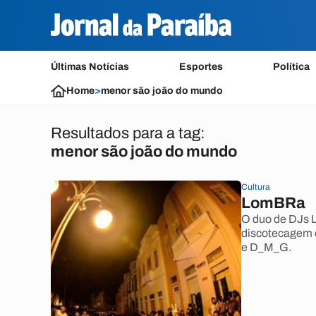
Últimas Notícias
Esportes
Política
Home
>
menor são joão do mundo
Resultados para a tag:
menor são joão do mundo
Cultura
LomBRa
O duo de DJs L
discotecagem e
e D_M_G.