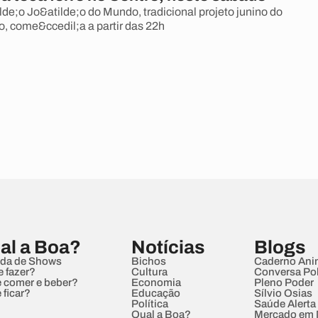
de;o Jo&atilde;o do Mundo, tradicional projeto junino do
, come&ccedil;a a partir das 22h
al a Boa?
Notícias
Blogs
da de Shows
Bichos
Caderno Ani
e fazer?
Cultura
Conversa Pol
 comer e beber?
Economia
Pleno Poder
 ficar?
Educação
Sílvio Osias
Política
Saúde Alerta
Qual a Boa?
Mercado em