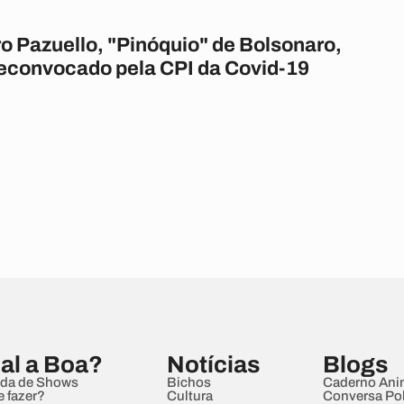
o Pazuello, "Pinóquio" de Bolsonaro,
reconvocado pela CPI da Covid-19
al a Boa?
Notícias
Blogs
da de Shows
Bichos
Caderno Ani
e fazer?
Cultura
Conversa Pol