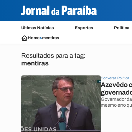
Últimas Notícias
Esportes
Política
Home
>
mentiras
Resultados para a tag:
mentiras
Conversa Política
Azevêdo c
governad
Governador da 
mesmo erro que