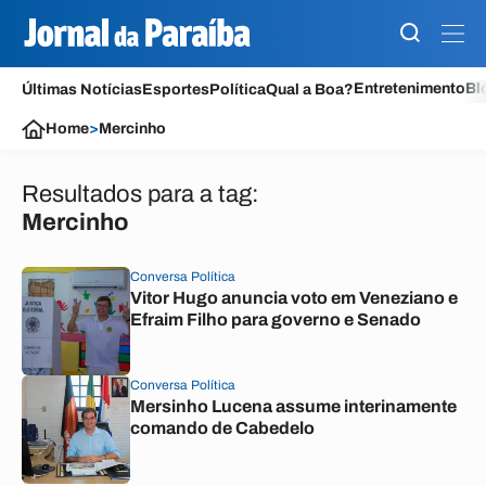
Entretenimento
Bl
Últimas Notícias
Esportes
Política
Qual a Boa?
Home
>
Mercinho
Resultados para a tag:
Mercinho
Conversa Política
Vitor Hugo anuncia voto em Veneziano e
Efraim Filho para governo e Senado
Conversa Política
Mersinho Lucena assume interinamente
comando de Cabedelo