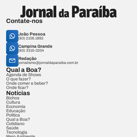
Contate-nos
João Pessoa
(83) 2106.1892
Campina Grande
(83) 3315-3204
Redação
jornalismo@jornaldaparaiba.com.br
Qual a Boa?
Agenda de Shows
O que fazer?
Onde comer e beber?
Onde ficar?
Notícias
Bichos
Cultura
Economia
Educação
Política
Qual a Boa?
Cotidiano
Saúde
Tecnologia
Meio Ambiente