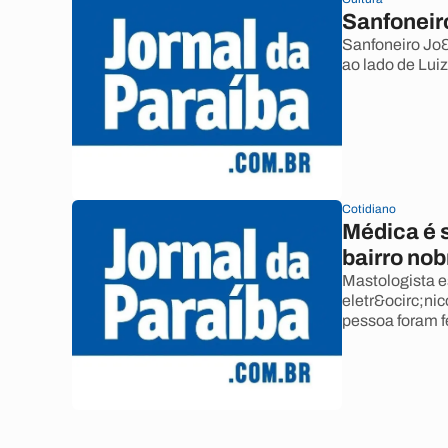
Sanfoneir
Sanfoneiro Jo&
ao lado de Lui
Cotidiano
Médica é 
bairro no
Mastologista e
eletr&ocirc;nico
pessoa foram f