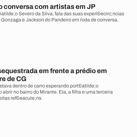
o conversa com artistas em JP
atilde;o Severo da Silva, fala das suas experi&ecirc;ncias
z Gonzaga e Jackson do Pandeiro em roda de conversa.
sequestrada em frente a prédio em
bre de CG
stava dentro de carro esperando port&atilde;o
 abrir no bairro do Mirante. Ela, a filha e uma terceira
eitas ref&eacute;ns.