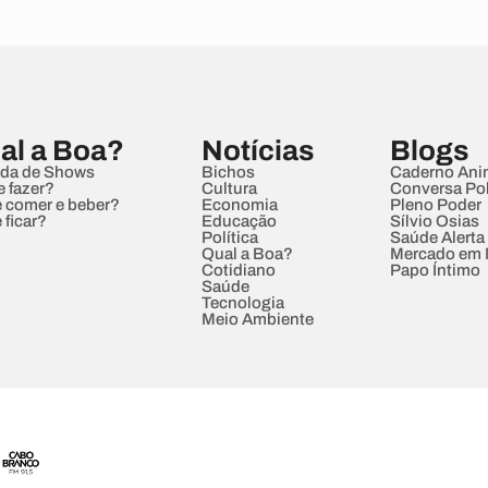
al a Boa?
Notícias
Blogs
da de Shows
Bichos
Caderno Ani
e fazer?
Cultura
Conversa Pol
 comer e beber?
Economia
Pleno Poder
 ficar?
Educação
Sílvio Osias
Política
Saúde Alerta
Qual a Boa?
Mercado em
Cotidiano
Papo Íntimo
Saúde
Tecnologia
Meio Ambiente