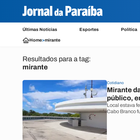
Últimas Notícias
Esportes
Política
Home
>
mirante
Resultados para a tag:
mirante
Cotidiano
Mirante d
público, 
Local estava f
Cabo Branco fu