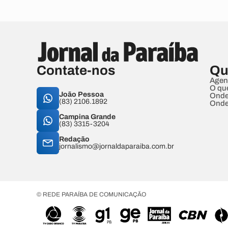
Contate-nos
Qu
Agen
O qu
João Pessoa
Onde
(83) 2106.1892
Onde
Campina Grande
(83) 3315-3204
Redação
jornalismo@jornaldaparaiba.com.br
© REDE PARAÍBA DE COMUNICAÇÃO