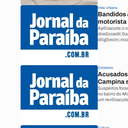
Vida Urbana
Bandidos 
motorista
Ap&oacute;s o 
dire&ccedil;&at
dilig&ecirc;nc
Cotidiano
Acusados d
Campina s
Suspeitos fora
no bairro do 
um rev&oacute;
Cultura