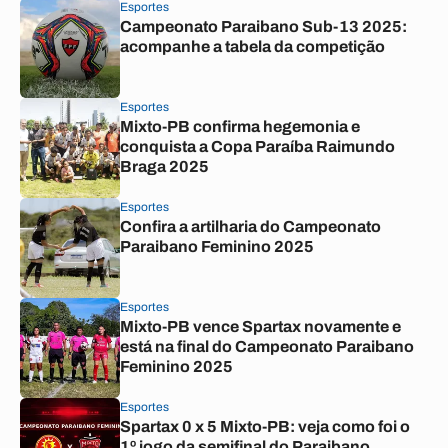
Esportes
Campeonato Paraibano Sub-13 2025:
acompanhe a tabela da competição
Esportes
Mixto-PB confirma hegemonia e
conquista a Copa Paraíba Raimundo
Braga 2025
Esportes
Confira a artilharia do Campeonato
Paraibano Feminino 2025
Esportes
Mixto-PB vence Spartax novamente e
está na final do Campeonato Paraibano
Feminino 2025
Esportes
Spartax 0 x 5 Mixto-PB: veja como foi o
1º jogo da semifinal do Paraibano