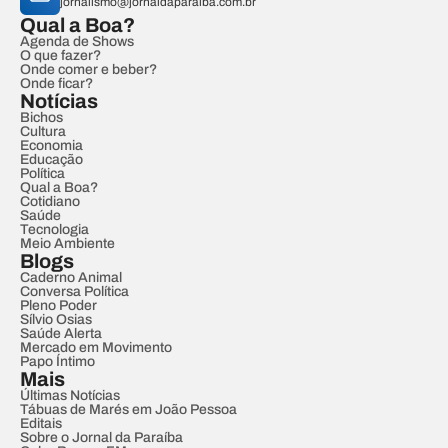
jornalismo@jornaldaparaiba.com.br
Qual a Boa?
Agenda de Shows
O que fazer?
Onde comer e beber?
Onde ficar?
Notícias
Bichos
Cultura
Economia
Educação
Política
Qual a Boa?
Cotidiano
Saúde
Tecnologia
Meio Ambiente
Blogs
Caderno Animal
Conversa Política
Pleno Poder
Sílvio Osias
Saúde Alerta
Mercado em Movimento
Papo Íntimo
Mais
Últimas Notícias
Tábuas de Marés em João Pessoa
Editais
Sobre o Jornal da Paraíba