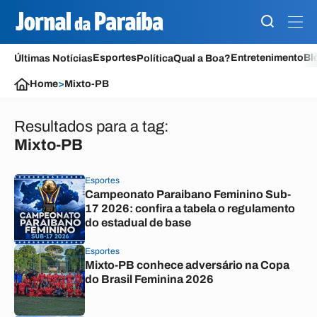
Esportes
Entretenimento
Bl
Últimas Notícias
Política
Qual a Boa?
Home
>
Mixto-PB
Resultados para a tag:
Mixto-PB
Esportes
Campeonato Paraibano Feminino Sub-
17 2026: confira a tabela o regulamento
do estadual de base
Esportes
Mixto-PB conhece adversário na Copa
do Brasil Feminina 2026