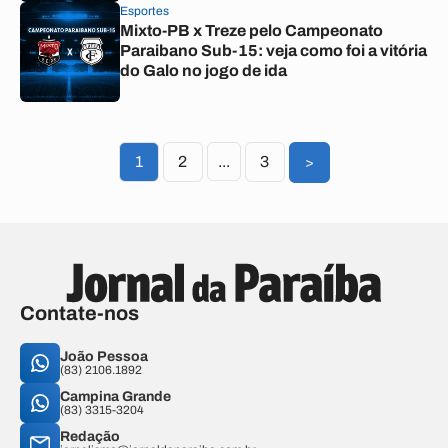
Esportes
Mixto-PB x Treze pelo Campeonato
Paraibano Sub-15: veja como foi a vitória
do Galo no jogo de ida
1
2
...
3
>
Contate-nos
João Pessoa
(83) 2106.1892
Campina Grande
(83) 3315-3204
Redação