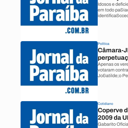
Idosos e defici
em todo pa&iac
identifica&cce
Política
Câmara-JP
perpetuaç
Apenas os ver
votaram contra
Jo&atilde;o P
Cotidiano
Coperve d
2009 da 
Gabarito Oficia