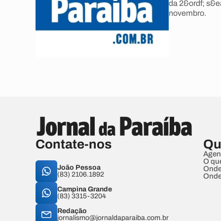
da 2&ordf; s&e
novembro.
Contate-nos
Qu
Agen
O qu
João Pessoa
Onde
(83) 2106.1892
Onde
Campina Grande
(83) 3315-3204
Redação
jornalismo@jornaldaparaiba.com.br