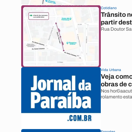
Cotidiano
Trânsito n
partir des
Rua Doutor San
Vida Urbana
Veja como 
obras de 
Nos hor&aacute
rolamento esta
Esportes