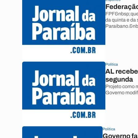
Federação 
FPF&nbsp;quer 
da quinta e da
Paraibano.&nb
Política
AL recebe
segunda
Projeto como m
Governo modifi
Política
Governo fa