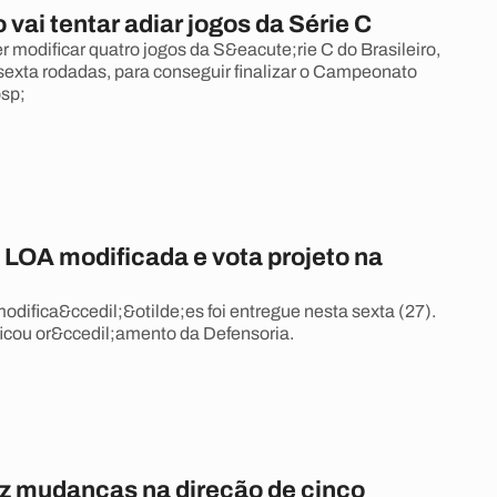
vai tentar adiar jogos da Série C
modificar quatro jogos da S&eacute;rie C do Brasileiro,
 sexta rodadas, para conseguir finalizar o Campeonato
sp;
 LOA modificada e vota projeto na
odifica&ccedil;&otilde;es foi entregue nesta sexta (27).
cou or&ccedil;amento da Defensoria.
z mudanças na direção de cinco