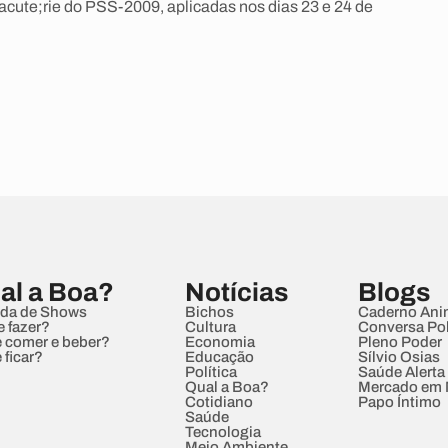
acute;rie do PSS-2009, aplicadas nos dias 23 e 24 de
al a Boa?
Notícias
Blogs
da de Shows
Bichos
Caderno Ani
e fazer?
Cultura
Conversa Pol
 comer e beber?
Economia
Pleno Poder
 ficar?
Educação
Sílvio Osias
Política
Saúde Alerta
Qual a Boa?
Mercado em
Cotidiano
Papo Íntimo
Saúde
Tecnologia
Meio Ambiente