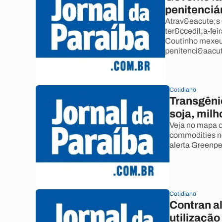
penitenciá
Atrav&eacute;s 
ter&ccedil;a-fei
Coutinho mexeu 
penitenci&aacut
Cotidiano
Transgêni
soja, milh
Veja no mapa o
commodities no
alerta Greenp
Cotidiano
Contran al
utilização