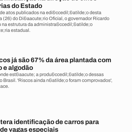
rias do Estado
de atos publicados na edi&ccedil;&atilde;o desta
ra (26) do Di&aacute;rio Oficial, o governador Ricardo
na estrutura da administra&ccedil;&atilde;o
e;ria estadual.
cos já são 67% da área plantada com
o e algodão
nde est&aacute; a produ&ccedil;&atilde;o dessas
 Brasil. 'Riscos ainda n&atilde;o foram comprovados',
eace.
tera identificação de carros para
 de vagas especiais