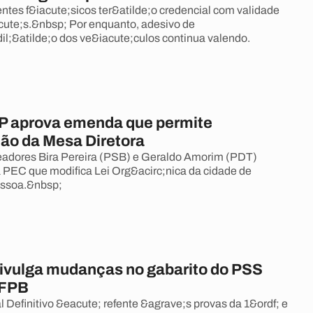
entes f&iacute;sicos ter&atilde;o credencial com validade
ute;s.&nbsp; Por enquanto, adesivo de
dil;&atilde;o dos ve&iacute;culos continua valendo.
 aprova emenda que permite
ão da Mesa Diretora
eadores Bira Pereira (PSB) e Geraldo Amorim (PDT)
 PEC que modifica Lei Org&acirc;nica da cidade de
essoa.&nbsp;
ivulga mudanças no gabarito do PSS
UFPB
l Definitivo &eacute; refente &agrave;s provas da 1&ordf; e