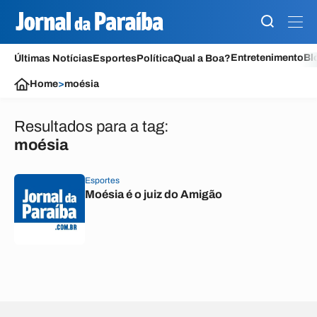
Entretenimento
Bl
Últimas Notícias
Esportes
Política
Qual a Boa?
Home
>
moésia
Resultados para a tag:
moésia
Esportes
Moésia é o juiz do Amigão