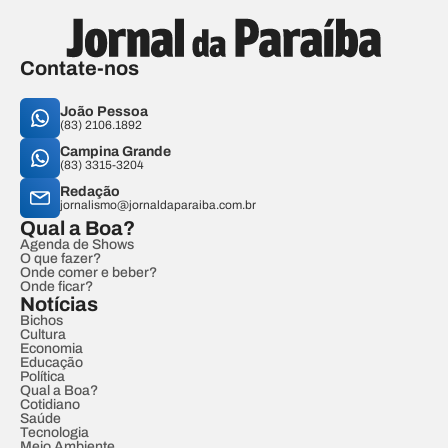
Contate-nos
João Pessoa
(83) 2106.1892
Campina Grande
(83) 3315-3204
Redação
jornalismo@jornaldaparaiba.com.br
Qual a Boa?
Agenda de Shows
O que fazer?
Onde comer e beber?
Onde ficar?
Notícias
Bichos
Cultura
Economia
Educação
Política
Qual a Boa?
Cotidiano
Saúde
Tecnologia
Meio Ambiente