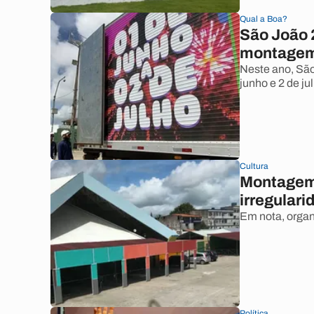
Qual a Boa?
São João 
montagem
Neste ano, São
junho e 2 de ju
Cultura
Montagem 
irregulari
Em nota, organ
Política