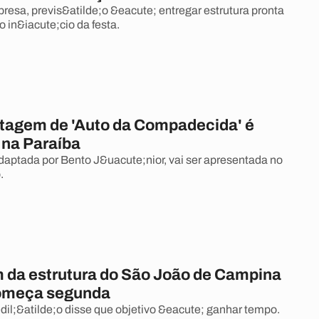
esa, previs&atilde;o &eacute; entregar estrutura pronta
o in&iacute;cio da festa.
agem de 'Auto da Compadecida' é
na Paraíba
daptada por Bento J&uacute;nior, vai ser apresentada no
.
da estrutura do São João de Campina
omeça segunda
l;&atilde;o disse que objetivo &eacute; ganhar tempo.