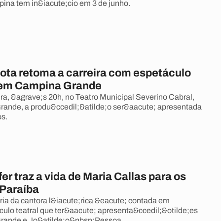
na tem in&iacute;cio em 3 de junho.
ta retoma a carreira com espetáculo
 em Campina Grande
ira, &agrave;s 20h, no Teatro Municipal Severino Cabral,
ande, a produ&ccedil;&atilde;o ser&aacute; apresentada
s.
ifer traz a vida de Maria Callas para os
 Paraíba
ria da cantora l&iacute;rica &eacute; contada em
ulo teatral que ter&aacute; apresenta&ccedil;&otilde;es
ande e Jo&atilde;o&nbsp;Pessoa.