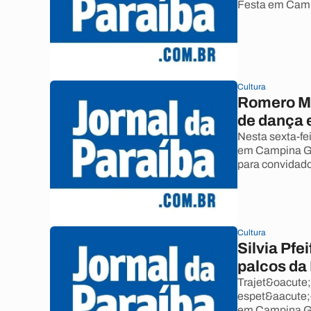
Festa em Campi
Cultura
Romero Mo
de dança
Nesta sexta-fe
em Campina Gr
para convidado
Cultura
Silvia Pfe
palcos da
Trajet&oacute;
espet&aacute;c
em Campina Gr