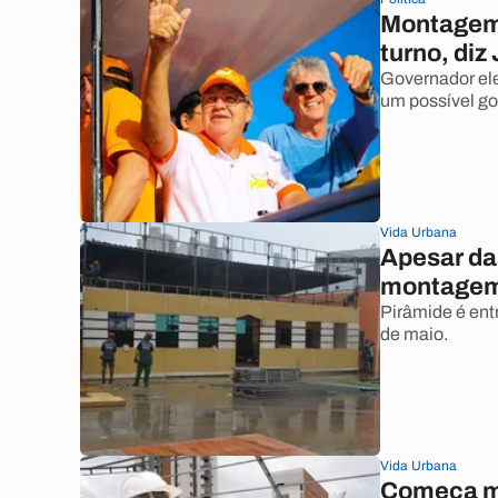
Montagem 
turno, di
Governador ele
um possível g
Vida Urbana
Apesar da
montagem
Pirâmide é entr
de maio.
Vida Urbana
Começa mo