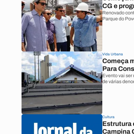
CG e progr
Renovado contr
Parque do Pov
Vida Urbana
Começa mo
Para Cons
Evento vai ser 
de várias den
Cultura
Estrutura
Campina 