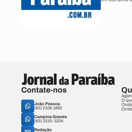
Contate-nos
Qu
Agen
O qu
João Pessoa
Onde
(83) 2106.1892
Onde
Campina Grande
(83) 3315-3204
Redação