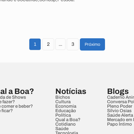
1
2
...
3
Próximo
al a Boa?
Notícias
Blogs
da de Shows
Bichos
Caderno Ani
e fazer?
Cultura
Conversa Pol
 comer e beber?
Economia
Pleno Poder
 ficar?
Educação
Sílvio Osias
Política
Saúde Alerta
Qual a Boa?
Mercado em
Cotidiano
Papo Íntimo
Saúde
Tecnologia