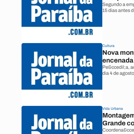
Segundo a empr
15 dias antes d
Cultura
Nova mont
encenada 
Pe&ccedil;a, a
dia 4 de agosto
Vida Urbana
Montagem 
Grande c
Coordena&ccedi