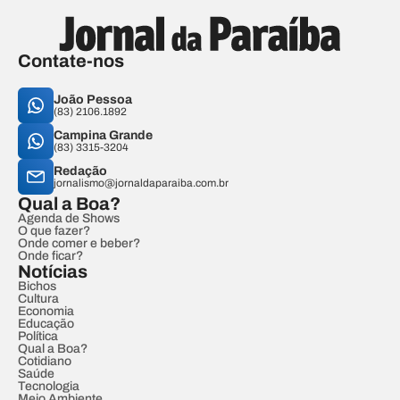
Contate-nos
João Pessoa
(83) 2106.1892
Campina Grande
(83) 3315-3204
Redação
jornalismo@jornaldaparaiba.com.br
Qual a Boa?
Agenda de Shows
O que fazer?
Onde comer e beber?
Onde ficar?
Notícias
Bichos
Cultura
Economia
Educação
Política
Qual a Boa?
Cotidiano
Saúde
Tecnologia
Meio Ambiente