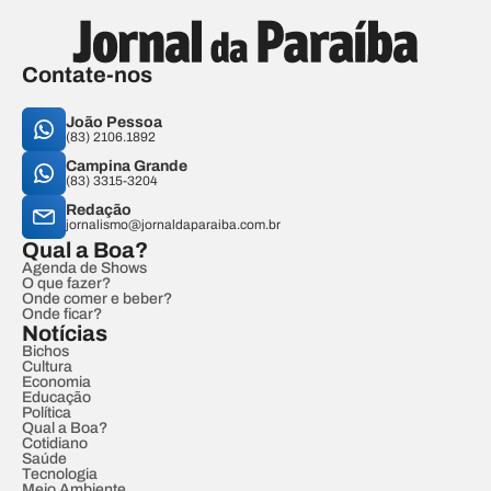
Contate-nos
João Pessoa
(83) 2106.1892
Campina Grande
(83) 3315-3204
Redação
jornalismo@jornaldaparaiba.com.br
Qual a Boa?
Agenda de Shows
O que fazer?
Onde comer e beber?
Onde ficar?
Notícias
Bichos
Cultura
Economia
Educação
Política
Qual a Boa?
Cotidiano
Saúde
Tecnologia
Meio Ambiente