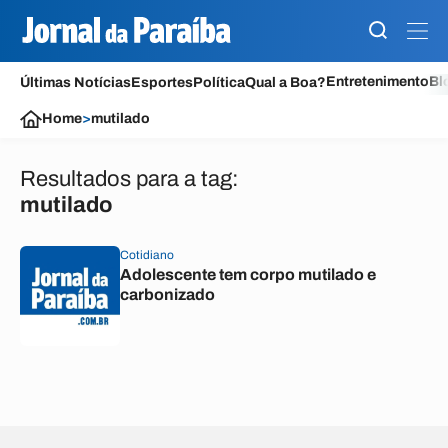
Entretenimento
Bl
Últimas Notícias
Esportes
Política
Qual a Boa?
Home
>
mutilado
Resultados para a tag:
mutilado
Cotidiano
Adolescente tem corpo mutilado e
carbonizado