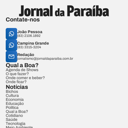
Contate-nos
João Pessoa
(83) 2106.1892
Campina Grande
(83) 3315-3204
Redação
jornalismo@jornaldaparaiba.com.br
Qual a Boa?
Agenda de Shows
O que fazer?
Onde comer e beber?
Onde ficar?
Notícias
Bichos
Cultura
Economia
Educação
Política
Qual a Boa?
Cotidiano
Saúde
Tecnologia
Meio Ambiente