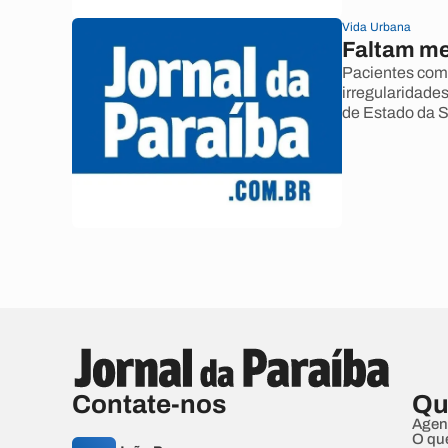
Vida Urbana
Faltam me
Pacientes com
irregularidade
de Estado da 
Contate-nos
Qu
Agen
O qu