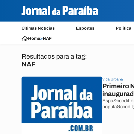
Últimas Notícias
Esportes
Política
Home
>
NAF
Resultados para a tag:
NAF
Vida Urbana
Primeiro N
inaugurad
Espa&ccedil;o 
popula&ccedil;&