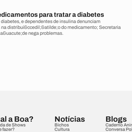
dicamentos para tratar a diabetes
 diabetes, e dependentes de insulina denunciam
s na distribui&ccedil;&atilde;o do medicamento; Secretaria
Sa&uacute;de nega problemas.
al a Boa?
Notícias
Blogs
da de Shows
Bichos
Caderno Ani
e fazer?
Cultura
Conversa Pol