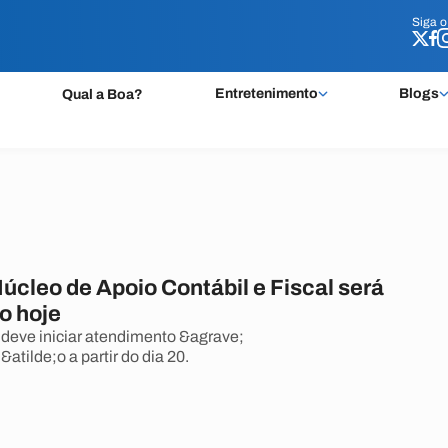
Siga 
Siga 
Entretenimento
Blogs
Qual a Boa?
úcleo de Apoio Contábil e Fiscal será
o hoje
deve iniciar atendimento &agrave;
atilde;o a partir do dia 20.