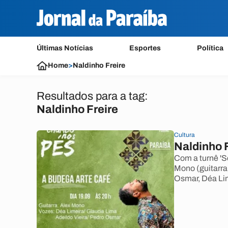
Últimas Notícias
Esportes
Política
Home
>
Naldinho Freire
Resultados para a tag:
Naldinho Freire
Cultura
Naldinho 
Com a turnê 'S
Mono (guitarra
Osmar, Déa Lim