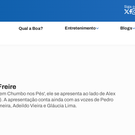
Siga 
Siga 
Entretenimento
Blogs
Qual a Boa?
Freire
em Chumbo nos Pés', ele se apresenta ao lado de Alex
). A apresentação conta ainda com as vozes de Pedro
eira, Adeildo Vieira e Gláucia Lima.