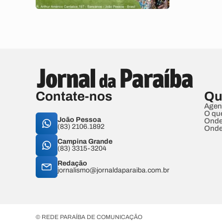
Contate-nos
Qu
Agen
O qu
João Pessoa
Onde
(83) 2106.1892
Onde
Campina Grande
(83) 3315-3204
Redação
jornalismo@jornaldaparaiba.com.br
© REDE PARAÍBA DE COMUNICAÇÃO