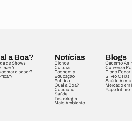
al a Boa?
Notícias
Blogs
da de Shows
Bichos
Caderno Ani
e fazer?
Cultura
Conversa Pol
 comer e beber?
Economia
Pleno Poder
 ficar?
Educação
Sílvio Osias
Política
Saúde Alerta
Qual a Boa?
Mercado em
Cotidiano
Papo Íntimo
Saúde
Tecnologia
Meio Ambiente