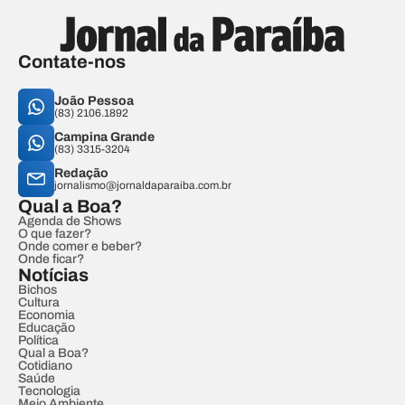
Contate-nos
João Pessoa
(83) 2106.1892
Campina Grande
(83) 3315-3204
Redação
jornalismo@jornaldaparaiba.com.br
Qual a Boa?
Agenda de Shows
O que fazer?
Onde comer e beber?
Onde ficar?
Notícias
Bichos
Cultura
Economia
Educação
Política
Qual a Boa?
Cotidiano
Saúde
Tecnologia
Meio Ambiente