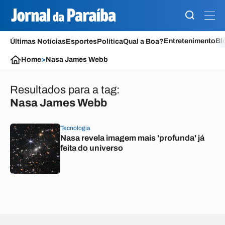
Entretenimento
Bl
Últimas Notícias
Esportes
Política
Qual a Boa?
Home
>
Nasa James Webb
Resultados para a tag:
Nasa James Webb
Tecnologia
Nasa revela imagem mais 'profunda' já
feita do universo