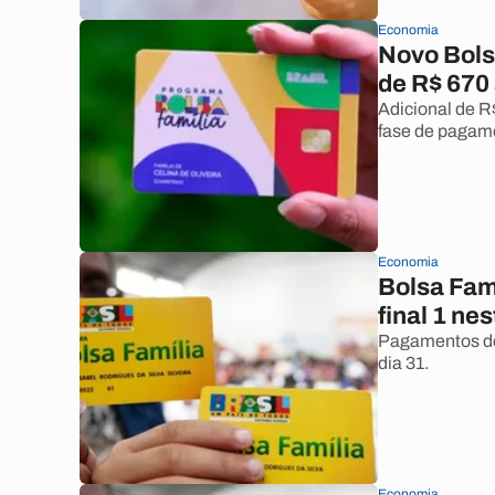
Economia
Novo Bols
de R$ 670 
Adicional de R
fase de pagame
Economia
Bolsa Famí
final 1 ne
Pagamentos do 
dia 31.
Economia