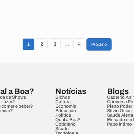
1
2
3
...
4
Próximo
al a Boa?
Notícias
Blogs
da de Shows
Bichos
Caderno Ani
e fazer?
Cultura
Conversa Pol
 comer e beber?
Economia
Pleno Poder
 ficar?
Educação
Sílvio Osias
Política
Saúde Alerta
Qual a Boa?
Mercado em
Cotidiano
Papo Íntimo
Saúde
Tecnologia