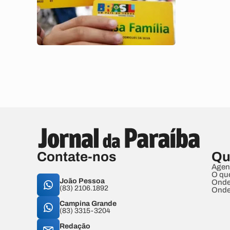
Contate-nos
Qu
Agen
O qu
João Pessoa
Onde
(83) 2106.1892
Onde
Campina Grande
(83) 3315-3204
Redação