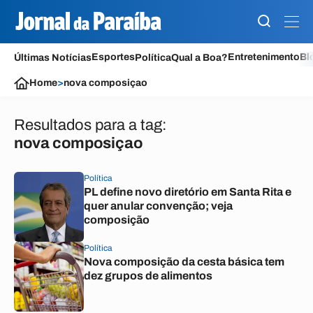
Esportes
Entretenimento
Bl
Últimas Notícias
Política
Qual a Boa?
Home
>
nova composiçao
Resultados para a tag:
nova composiçao
Política
PL define novo diretório em Santa Rita e
quer anular convenção; veja
composição
Política
Nova composição da cesta básica tem
dez grupos de alimentos