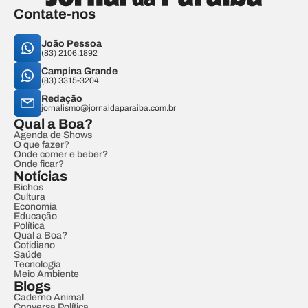
Contate-nos
João Pessoa
(83) 2106.1892
Campina Grande
(83) 3315-3204
Redação
jornalismo@jornaldaparaiba.com.br
Qual a Boa?
Agenda de Shows
O que fazer?
Onde comer e beber?
Onde ficar?
Notícias
Bichos
Cultura
Economia
Educação
Política
Qual a Boa?
Cotidiano
Saúde
Tecnologia
Meio Ambiente
Blogs
Caderno Animal
Conversa Política