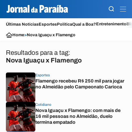
Entretenimento
Bl
Últimas Notícias
Esportes
Política
Qual a Boa?
Home
>
Nova Iguaçu x Flamengo
Resultados para a tag:
Nova Iguaçu x Flamengo
Esportes
Flamengo recebeu R$ 250 mil para jogar
no Almeidão pelo Campeonato Carioca
Cotidiano
Nova Iguaçu x Flamengo: com mais de
16 mil pessoas no Almeidão, duelo
termina empatado