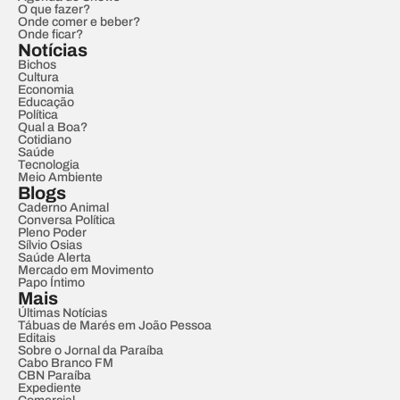
O que fazer?
Onde comer e beber?
Onde ficar?
Notícias
Bichos
Cultura
Economia
Educação
Política
Qual a Boa?
Cotidiano
Saúde
Tecnologia
Meio Ambiente
Blogs
Caderno Animal
Conversa Política
Pleno Poder
Sílvio Osias
Saúde Alerta
Mercado em Movimento
Papo Íntimo
Mais
Últimas Notícias
Tábuas de Marés em João Pessoa
Editais
Sobre o Jornal da Paraíba
Cabo Branco FM
CBN Paraíba
Expediente