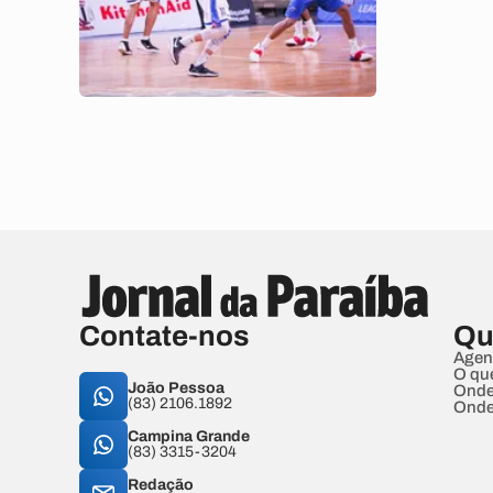
Contate-nos
Qu
Agen
O qu
João Pessoa
Onde
(83) 2106.1892
Onde
Campina Grande
(83) 3315-3204
Redação