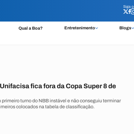
Siga 
Siga 
Entretenimento
Blogs
Qual a Boa?
nifacisa fica fora da Copa Super 8 de
 primeiro turno do NBB instável e não conseguiu terminar
rimeiros colocados na tabela de classificação.