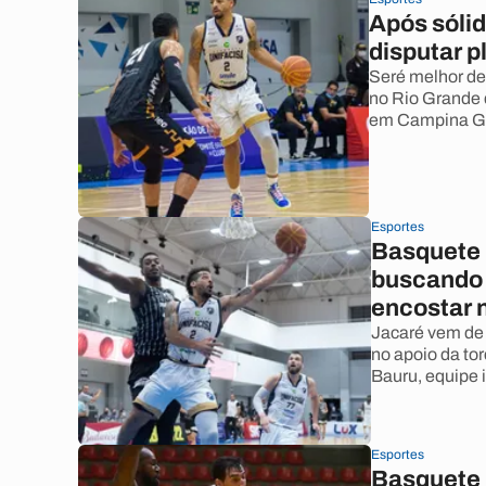
Após sólid
disputar p
Seré melhor de
no Rio Grande d
em Campina Gra
Esportes
Basquete 
buscando 
encostar 
Jacaré vem de v
no apoio da tor
Bauru, equipe 
Esportes
Basquete 