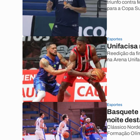
triunfo contra
para a Copa Su
Esportes
Unifacisa
Reedição da fi
na Arena Unif
Esportes
Basquete 
noite dest
Clássico Norde
Formação Olím