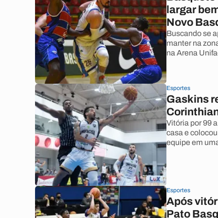
largar be
Novo Basq
Buscando se ap
manter na zona
na Arena Unif
Esportes
Gaskins re
Corinthian
Vitória por 99
casa e colocou
equipe em uma
Esportes
Após vitór
Pato Basq