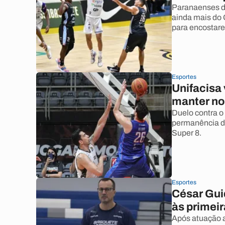
Paranaenses de
ainda mais do 
para encostar
Esportes
Unifacisa 
manter no
Duelo contra o 
permanência de
Super 8.
Esportes
César Guid
às primei
Após atuação a