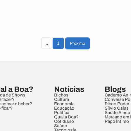
...
1
Próximo
al a Boa?
Notícias
Blogs
da de Shows
Bichos
Caderno Ani
e fazer?
Cultura
Conversa Pol
 comer e beber?
Economia
Pleno Poder
 ficar?
Educação
Sílvio Osias
Política
Saúde Alerta
Qual a Boa?
Mercado em
Cotidiano
Papo Íntimo
Saúde
Tecnologia