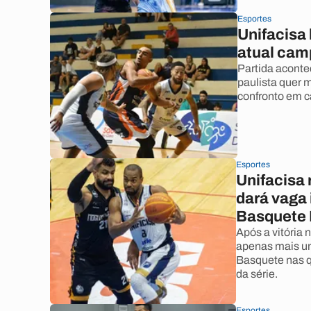
Esportes
Unifacisa
atual cam
Partida aconte
paulista quer 
confronto em c
Esportes
Unifacisa 
dará vaga 
Basquete 
Após a vitória 
apenas mais um
Basquete nas qu
da série.
Esportes