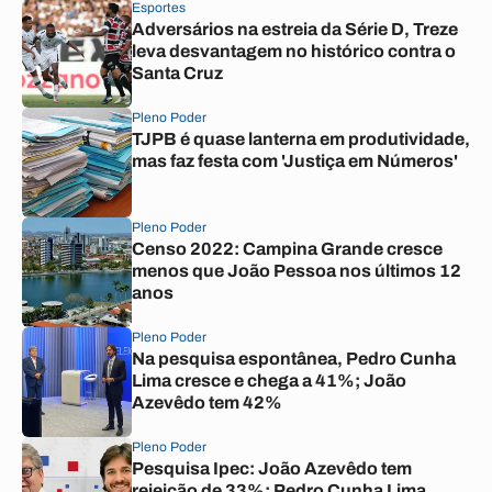
Esportes
Adversários na estreia da Série D, Treze
leva desvantagem no histórico contra o
Santa Cruz
Pleno Poder
TJPB é quase lanterna em produtividade,
mas faz festa com 'Justiça em Números'
Pleno Poder
Censo 2022: Campina Grande cresce
menos que João Pessoa nos últimos 12
anos
Pleno Poder
Na pesquisa espontânea, Pedro Cunha
Lima cresce e chega a 41%; João
Azevêdo tem 42%
Pleno Poder
Pesquisa Ipec: João Azevêdo tem
rejeição de 33%; Pedro Cunha Lima