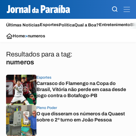
Esportes
Entretenimento
Bl
Últimas Notícias
Política
Qual a Boa?
Home
>
numeros
Resultados para a tag:
numeros
Esportes
Carrasco do Flamengo na Copa do
Brasil, Vitória não perde em casa desde
jogo contra o Botafogo-PB
Pleno Poder
O que disseram os números da Quaest
sobre o 2º turno em João Pessoa