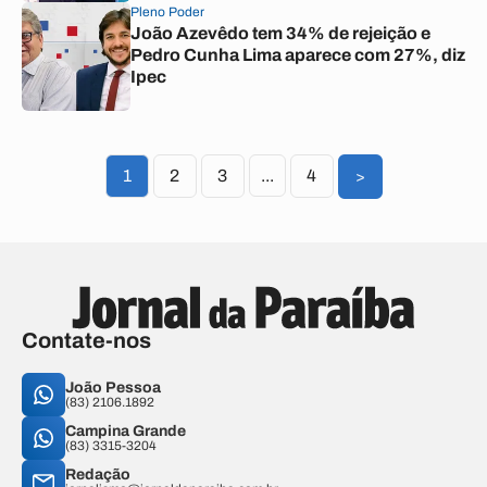
Pleno Poder
João Azevêdo tem 34% de rejeição e
Pedro Cunha Lima aparece com 27%, diz
Ipec
1
2
3
...
4
>
Contate-nos
João Pessoa
(83) 2106.1892
Campina Grande
(83) 3315-3204
Redação