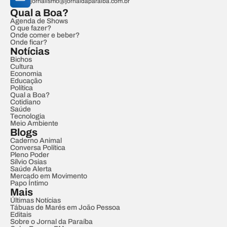
jornalismo@jornaldaparaiba.com.br
Qual a Boa?
Agenda de Shows
O que fazer?
Onde comer e beber?
Onde ficar?
Notícias
Bichos
Cultura
Economia
Educação
Política
Qual a Boa?
Cotidiano
Saúde
Tecnologia
Meio Ambiente
Blogs
Caderno Animal
Conversa Política
Pleno Poder
Sílvio Osias
Saúde Alerta
Mercado em Movimento
Papo Íntimo
Mais
Últimas Notícias
Tábuas de Marés em João Pessoa
Editais
Sobre o Jornal da Paraíba