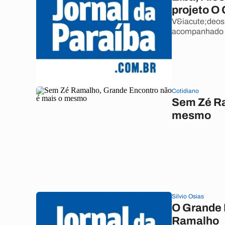
projeto O
V&iacute;deos 
acompanhado d
Cotidiano
Sem Zé Ra
mesmo
Silvio Osias
O Grande 
Ramalho