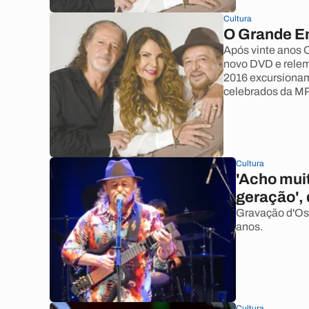
Cultura
O Grande E
Após vinte anos 
novo DVD e relem
2016 excursionam
celebrados da M
Cultura
'Acho muit
geração',
Gravação d'Os
anos.
Cultura