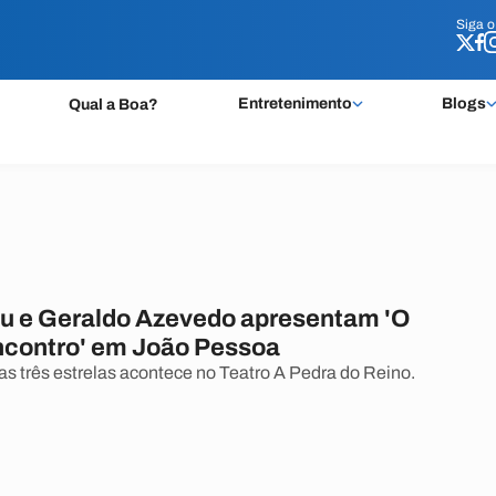
Siga 
Siga 
Entretenimento
Blogs
Qual a Boa?
eu e Geraldo Azevedo apresentam 'O
contro' em João Pessoa
s três estrelas acontece no Teatro A Pedra do Reino.