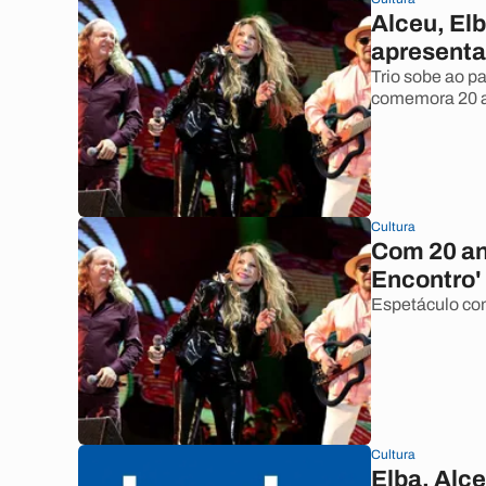
Alceu, El
apresenta
Trio sobe ao pa
comemora 20 
Cultura
Com 20 an
Encontro'
Espetáculo co
Cultura
Elba, Alce