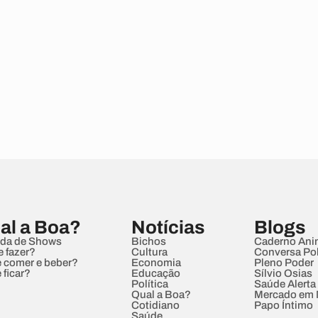
al a Boa?
Notícias
Blogs
da de Shows
Bichos
Caderno Ani
e fazer?
Cultura
Conversa Pol
 comer e beber?
Economia
Pleno Poder
 ficar?
Educação
Sílvio Osias
Política
Saúde Alerta
Qual a Boa?
Mercado em
Cotidiano
Papo Íntimo
Saúde