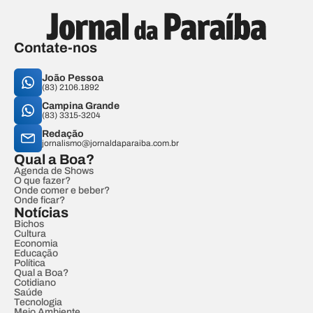
Contate-nos
João Pessoa
(83) 2106.1892
Campina Grande
(83) 3315-3204
Redação
jornalismo@jornaldaparaiba.com.br
Qual a Boa?
Agenda de Shows
O que fazer?
Onde comer e beber?
Onde ficar?
Notícias
Bichos
Cultura
Economia
Educação
Política
Qual a Boa?
Cotidiano
Saúde
Tecnologia
Meio Ambiente