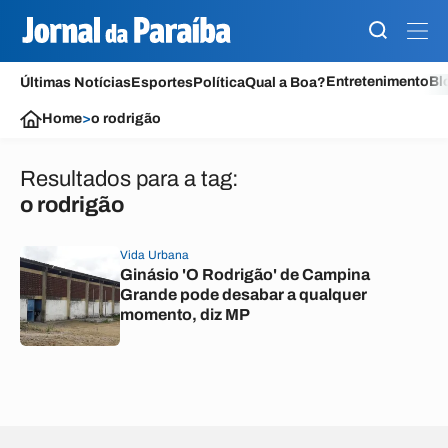
Entretenimento
Bl
Últimas Notícias
Esportes
Política
Qual a Boa?
Home
>
o rodrigão
Resultados para a tag:
o rodrigão
Vida Urbana
Ginásio 'O Rodrigão' de Campina
Grande pode desabar a qualquer
momento, diz MP