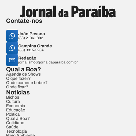
Contate-nos
João Pessoa
(83) 2106.1892
Campina Grande
(83) 3315-3204
Redação
jornalismo@jornaldaparaiba.com.br
Qual a Boa?
Agenda de Shows
O que fazer?
Onde comer e beber?
Onde ficar?
Notícias
Bichos
Cultura
Economia
Educação
Política
Qual a Boa?
Cotidiano
Saúde
Tecnologia
Meio Ambiente