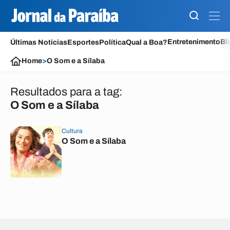
Entretenimento
Bl
Últimas Notícias
Esportes
Política
Qual a Boa?
Home
>
O Som e a Sílaba
Resultados para a tag:
O Som e a Sílaba
Cultura
O Som e a Sílaba