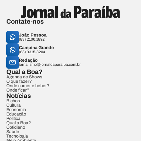
Contate-nos
João Pessoa
(83) 2106.1892
Campina Grande
(83) 3315-3204
Redação
jornalismo@jornaldaparaiba.com.br
Qual a Boa?
Agenda de Shows
O que fazer?
Onde comer e beber?
Onde ficar?
Notícias
Bichos
Cultura
Economia
Educação
Política
Qual a Boa?
Cotidiano
Saúde
Tecnologia
Meio Ambiente