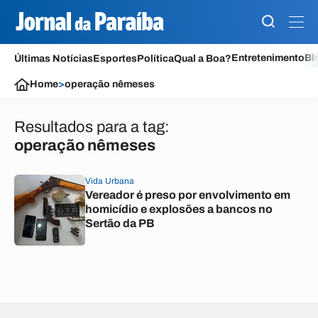
Entretenimento
Bl
Últimas Notícias
Esportes
Política
Qual a Boa?
Home
>
operação nêmeses
Resultados para a tag:
operação nêmeses
Vida Urbana
Vereador é preso por envolvimento em
homicídio e explosões a bancos no
Sertão da PB