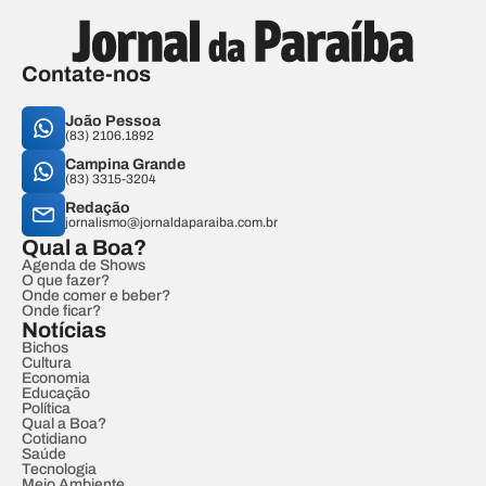
Contate-nos
João Pessoa
(83) 2106.1892
Campina Grande
(83) 3315-3204
Redação
jornalismo@jornaldaparaiba.com.br
Qual a Boa?
Agenda de Shows
O que fazer?
Onde comer e beber?
Onde ficar?
Notícias
Bichos
Cultura
Economia
Educação
Política
Qual a Boa?
Cotidiano
Saúde
Tecnologia
Meio Ambiente