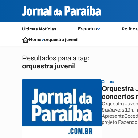
Esportes
Últimas Notícias
Política
Home
>
orquestra juvenil
Resultados para a tag:
orquestra juvenil
Cultura
Orquestra 
concertos 
Orquestra Juveni
&agrave;s 19h, 
Apresenta&ccedi
projeto Fazendo 