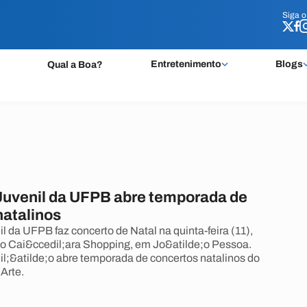
Siga 
Siga 
Entretenimento
Blogs
Qual a Boa?
Juvenil da UFPB abre temporada de
natalinos
l da UFPB faz concerto de Natal na quinta-feira (11),
no Cai&ccedil;ara Shopping, em Jo&atilde;o Pessoa.
l;&atilde;o abre temporada de concertos natalinos do
Arte.