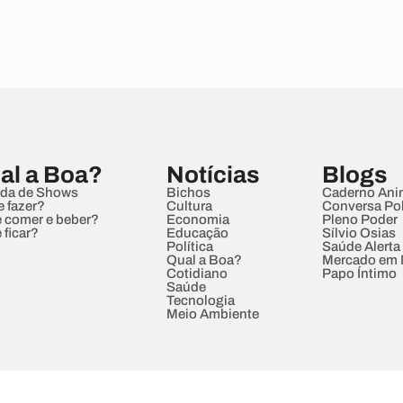
al a Boa?
Notícias
Blogs
da de Shows
Bichos
Caderno Ani
e fazer?
Cultura
Conversa Pol
 comer e beber?
Economia
Pleno Poder
 ficar?
Educação
Sílvio Osias
Política
Saúde Alerta
Qual a Boa?
Mercado em
Cotidiano
Papo Íntimo
Saúde
Tecnologia
Meio Ambiente