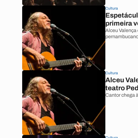
Cultura
Espetácul
primeira 
Alceu Valença 
pernambucano
Cultura
Alceu Val
teatro Pe
Cantor chega à
Cultura