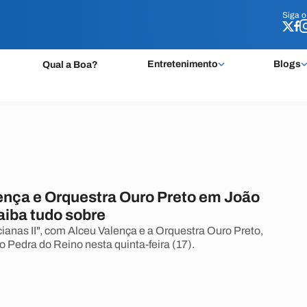
Siga 
Siga 
Entretenimento
Blogs
Qual a Boa?
ença e Orquestra Ouro Preto em João
aiba tudo sobre
cianas II", com Alceu Valença e a Orquestra Ouro Preto,
o Pedra do Reino nesta quinta-feira (17).