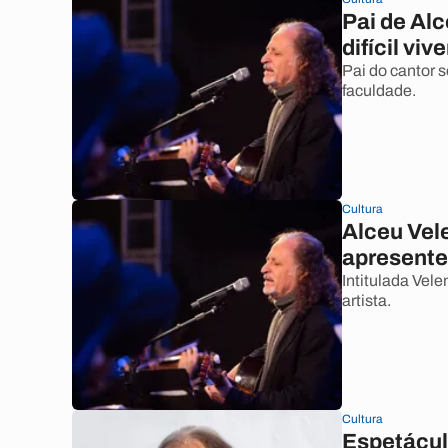
Pai de Alc
difícil vi
Pai do cantor 
faculdade.
Cultura
Alceu Vel
apresente
Intitulada Vel
artista.
Cultura
Espetácul