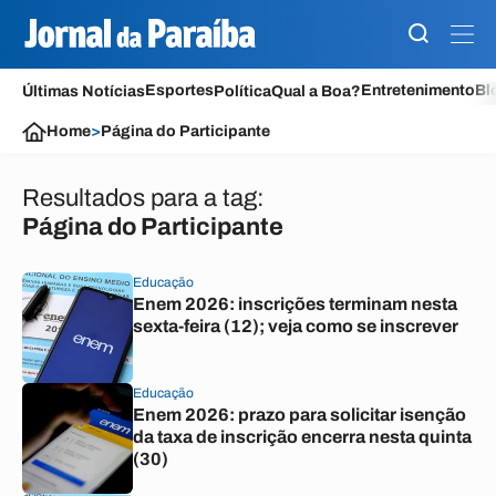
Esportes
Entretenimento
Bl
Últimas Notícias
Política
Qual a Boa?
Home
>
Página do Participante
Resultados para a tag:
Página do Participante
Educação
Enem 2026: inscrições terminam nesta
sexta-feira (12); veja como se inscrever
Educação
Enem 2026: prazo para solicitar isenção
da taxa de inscrição encerra nesta quinta
(30)