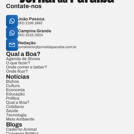
Contate-nos
João Pessoa
(83) 2106.1892
Campina Grande
(83) 3315-3204
Redação
jornalismo@jornaldaparaiba.com.br
Qual a Boa?
Agenda de Shows
O que fazer?
Onde comer e beber?
Onde ficar?
Notícias
Bichos
Cultura
Economia
Educação
Política
Qual a Boa?
Cotidiano
Saúde
Tecnologia
Meio Ambiente
Blogs
Caderno Animal
Conversa Política