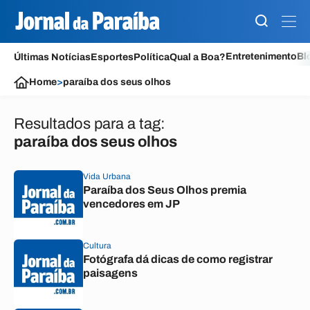
Entretenimento
Bl
Últimas Notícias
Esportes
Política
Qual a Boa?
Home
>
paraíba dos seus olhos
Resultados para a tag:
paraíba dos seus olhos
Vida Urbana
Paraíba dos Seus Olhos premia
vencedores em JP
Cultura
Fotógrafa dá dicas de como registrar
paisagens