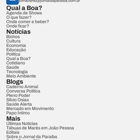
jornalismo@jornaldaparaiba.com.br
Qual a Boa?
Agenda de Shows
O que fazer?
Onde comer e beber?
Onde ficar?
Notícias
Bichos
Cultura
Economia
Educação
Política
Qual a Boa?
Cotidiano
Saúde
Tecnologia
Meio Ambiente
Blogs
Caderno Animal
Conversa Política
Pleno Poder
Sílvio Osias
Saúde Alerta
Mercado em Movimento
Papo Íntimo
Mais
Últimas Notícias
Tábuas de Marés em João Pessoa
Editais
Sobre o Jornal da Paraíba