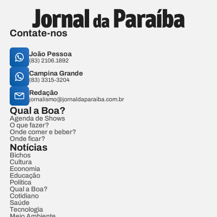
Contate-nos
João Pessoa
(83) 2106.1892
Campina Grande
(83) 3315-3204
Redação
jornalismo@jornaldaparaiba.com.br
Qual a Boa?
Agenda de Shows
O que fazer?
Onde comer e beber?
Onde ficar?
Notícias
Bichos
Cultura
Economia
Educação
Política
Qual a Boa?
Cotidiano
Saúde
Tecnologia
Meio Ambiente