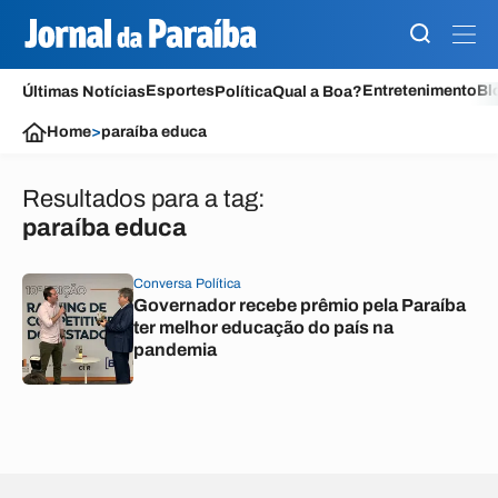
Esportes
Entretenimento
Bl
Últimas Notícias
Política
Qual a Boa?
Home
>
paraíba educa
Resultados para a tag:
paraíba educa
Conversa Política
Governador recebe prêmio pela Paraíba
ter melhor educação do país na
pandemia