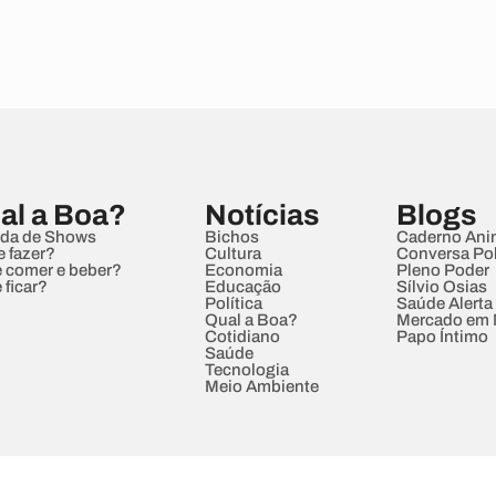
al a Boa?
Notícias
Blogs
da de Shows
Bichos
Caderno Ani
e fazer?
Cultura
Conversa Pol
 comer e beber?
Economia
Pleno Poder
 ficar?
Educação
Sílvio Osias
Política
Saúde Alerta
Qual a Boa?
Mercado em
Cotidiano
Papo Íntimo
Saúde
Tecnologia
Meio Ambiente