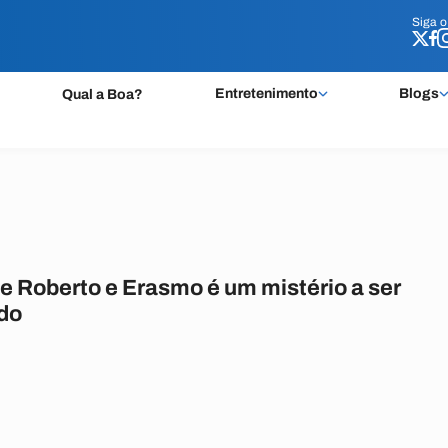
Siga 
Siga 
Entretenimento
Blogs
Qual a Boa?
e Roberto e Erasmo é um mistério a ser
do