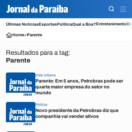
Entretenimento
Bl
Últimas Notícias
Esportes
Política
Qual a Boa?
Home
>
Parente
Resultados para a tag:
Parente
Vida Urbana
Parente: Em 5 anos, Petrobras pode ser
quarta maior empresa do setor no
mundo
Política
Novo presidente da Petrobras diz que
companhia vai vender ativos