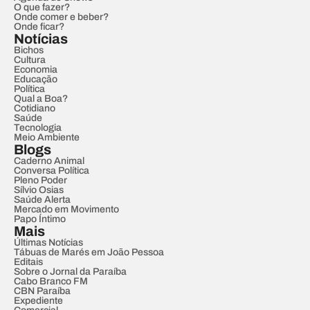
O que fazer?
Onde comer e beber?
Onde ficar?
Notícias
Bichos
Cultura
Economia
Educação
Política
Qual a Boa?
Cotidiano
Saúde
Tecnologia
Meio Ambiente
Blogs
Caderno Animal
Conversa Política
Pleno Poder
Sílvio Osias
Saúde Alerta
Mercado em Movimento
Papo Íntimo
Mais
Últimas Notícias
Tábuas de Marés em João Pessoa
Editais
Sobre o Jornal da Paraíba
Cabo Branco FM
CBN Paraíba
Expediente