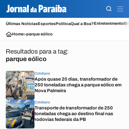
Entretenimento
Bl
Últimas Notícias
Esportes
Política
Qual a Boa?
Home
>
parque eólico
Resultados para a tag:
parque eólico
Cotidiano
Após quase 20 dias, transformador de
250 toneladas chega a parque eólico em
Nova Palmeira
Cotidiano
Transporte de transformador de 250
toneladas chega ao destino final nas
rodovias federais da PB