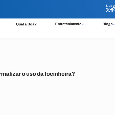
Siga 
Siga 
Entretenimento
Blogs
Qual a Boa?
malizar o uso da focinheira?