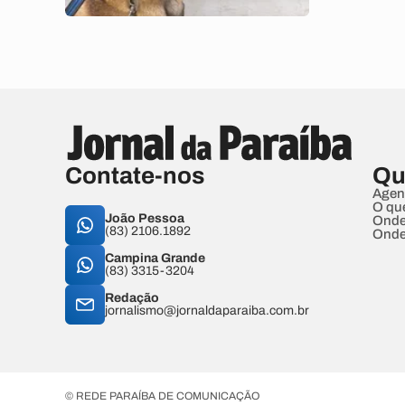
Contate-nos
Qu
Agen
O qu
João Pessoa
Onde
(83) 2106.1892
Onde
Campina Grande
(83) 3315-3204
Redação
jornalismo@jornaldaparaiba.com.br
© REDE PARAÍBA DE COMUNICAÇÃO