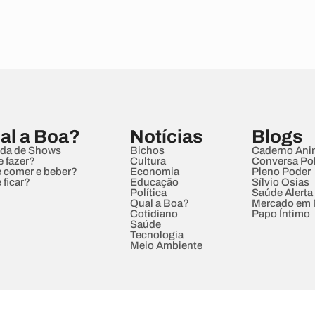
al a Boa?
Notícias
Blogs
da de Shows
Bichos
Caderno Ani
e fazer?
Cultura
Conversa Pol
 comer e beber?
Economia
Pleno Poder
 ficar?
Educação
Sílvio Osias
Política
Saúde Alerta
Qual a Boa?
Mercado em
Cotidiano
Papo Íntimo
Saúde
Tecnologia
Meio Ambiente