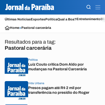
Entretenimento
Bl
Últimas Notícias
Esportes
Política
Qual a Boa?
Home
>
Pastoral carcerária
Resultados para a tag:
Pastoral carcerária
Política
Luiz Couto critica Dom Aldo por
mudanças na Pastoral Carcerária
Vida Urbana
Presos pagam até R$ 2 mil por
transferência no presídio do Roger