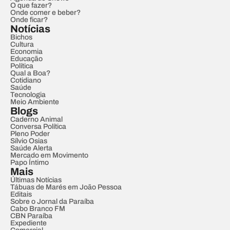
O que fazer?
Onde comer e beber?
Onde ficar?
Notícias
Bichos
Cultura
Economia
Educação
Política
Qual a Boa?
Cotidiano
Saúde
Tecnologia
Meio Ambiente
Blogs
Caderno Animal
Conversa Política
Pleno Poder
Sílvio Osias
Saúde Alerta
Mercado em Movimento
Papo Íntimo
Mais
Últimas Notícias
Tábuas de Marés em João Pessoa
Editais
Sobre o Jornal da Paraíba
Cabo Branco FM
CBN Paraíba
Expediente