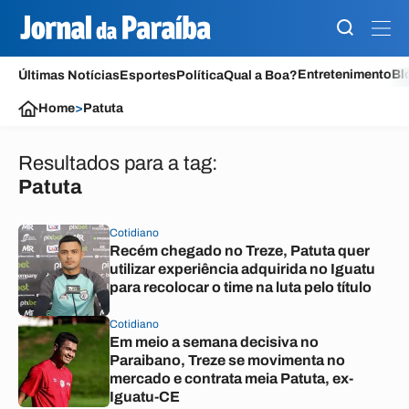
Entretenimento
Bl
Últimas Notícias
Esportes
Política
Qual a Boa?
Home
>
Patuta
Resultados para a tag:
Patuta
Cotidiano
Recém chegado no Treze, Patuta quer
utilizar experiência adquirida no Iguatu
para recolocar o time na luta pelo título
Cotidiano
Em meio a semana decisiva no
Paraibano, Treze se movimenta no
mercado e contrata meia Patuta, ex-
Iguatu-CE