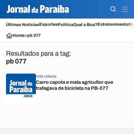
Esportes
Entretenimento
Bl
Últimas Notícias
Política
Qual a Boa?
Home
>
pb 077
Resultados para a tag:
pb 077
Vida Urbana
Carro capota e mata agricultor que
trafegava de bicicleta na PB-077