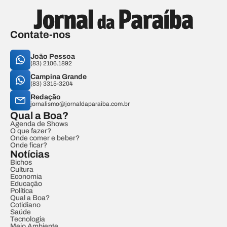
Contate-nos
João Pessoa
(83) 2106.1892
Campina Grande
(83) 3315-3204
Redação
jornalismo@jornaldaparaiba.com.br
Qual a Boa?
Agenda de Shows
O que fazer?
Onde comer e beber?
Onde ficar?
Notícias
Bichos
Cultura
Economia
Educação
Política
Qual a Boa?
Cotidiano
Saúde
Tecnologia
Meio Ambiente