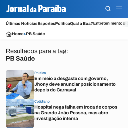
Entretenimento
Bl
Últimas Notícias
Esportes
Política
Qual a Boa?
Home
>
PB Saúde
Resultados para a tag:
PB Saúde
Política
Em meio a desgaste com governo,
Jhony deve anunciar posicionamento
depois do Carnaval
Cotidiano
Hospital nega falha em troca de corpos
na Grande João Pessoa, mas abre
investigação interna