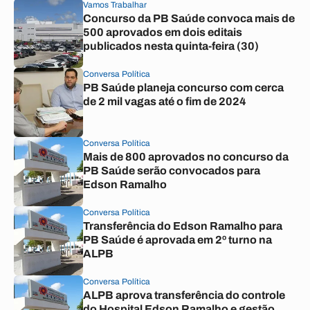
Vamos Trabalhar
Concurso da PB Saúde convoca mais de
500 aprovados em dois editais
publicados nesta quinta-feira (30)
Conversa Política
PB Saúde planeja concurso com cerca
de 2 mil vagas até o fim de 2024
Conversa Política
Mais de 800 aprovados no concurso da
PB Saúde serão convocados para
Edson Ramalho
Conversa Política
Transferência do Edson Ramalho para
PB Saúde é aprovada em 2º turno na
ALPB
Conversa Política
ALPB aprova transferência do controle
do Hospital Edson Ramalho e gestão