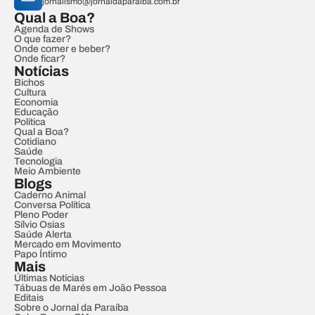
jornalismo@jornaldaparaiba.com.br
Qual a Boa?
Agenda de Shows
O que fazer?
Onde comer e beber?
Onde ficar?
Notícias
Bichos
Cultura
Economia
Educação
Política
Qual a Boa?
Cotidiano
Saúde
Tecnologia
Meio Ambiente
Blogs
Caderno Animal
Conversa Política
Pleno Poder
Sílvio Osias
Saúde Alerta
Mercado em Movimento
Papo Íntimo
Mais
Últimas Notícias
Tábuas de Marés em João Pessoa
Editais
Sobre o Jornal da Paraíba