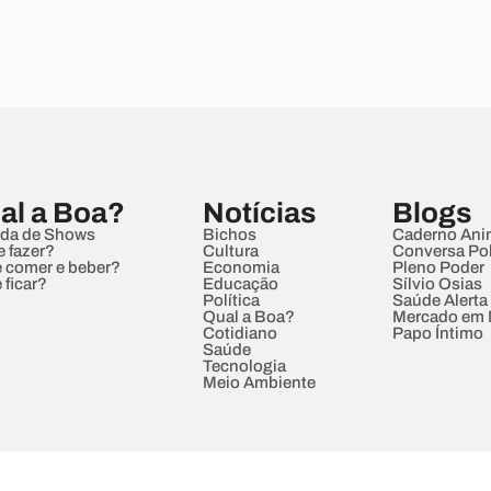
al a Boa?
Notícias
Blogs
da de Shows
Bichos
Caderno Ani
e fazer?
Cultura
Conversa Pol
 comer e beber?
Economia
Pleno Poder
 ficar?
Educação
Sílvio Osias
Política
Saúde Alerta
Qual a Boa?
Mercado em
Cotidiano
Papo Íntimo
Saúde
Tecnologia
Meio Ambiente