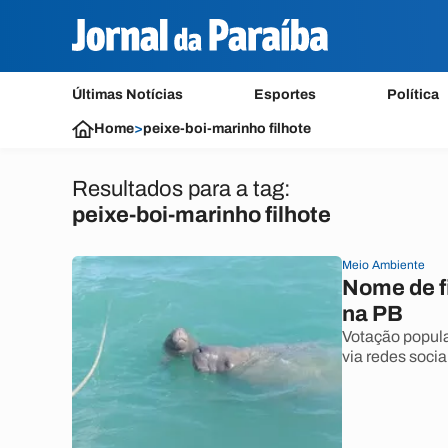
Últimas Notícias
Esportes
Política
Home
>
peixe-boi-marinho filhote
Resultados para a tag:
peixe-boi-marinho filhote
Meio Ambiente
Nome de fi
na PB
Votação popula
via redes socia