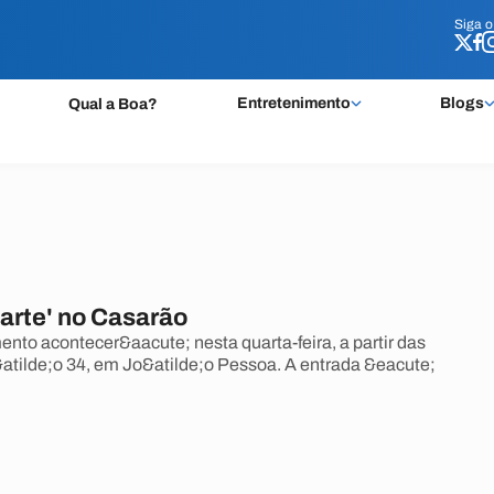
Siga 
Siga 
Entretenimento
Blogs
Qual a Boa?
 carte' no Casarão
nto acontecer&aacute; nesta quarta-feira, a partir das
atilde;o 34, em Jo&atilde;o Pessoa. A entrada &eacute;