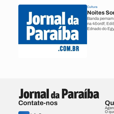
Cultura
Noites So
Banda pernambu
na 4&ordf; Edi&
Ednado do Egy
Contate-nos
Qu
Agen
O qu