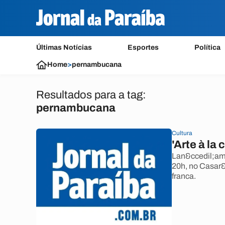
Últimas Notícias
Esportes
Política
Home
>
pernambucana
Resultados para a tag:
pernambucana
Cultura
'Arte à la
Lan&ccedil;ame
20h, no Casar&
franca.