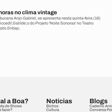
noras no clima vintage
cana Anjo Gabriel, se apresenta nesta quinta-feira (16)
ccedil;&atilde;o do Projeto 'Noite Sonoras' no Teatro
pto.&nbsp;
al a Boa?
Notícias
Blogs
da de Shows
Bichos
Caderno Ani
e fazer?
Cultura
Conversa Pol